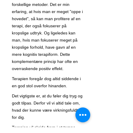
forskellige metoder. Det er min
erfaring, at hvis man er meget "oppe i
hovedet", så kan man profitere af en
terapi, der også fokuserer på
kropslige udtryk. Og ligeledes kan
man, hvis man fokuserer meget på
kropslige forhold, have gavn af en
mere kognitiv terapiform. Dette
komplementære princip har ofte en
overraskende positiv effekt.
Terapien foregår dog altid siddende i
en god stol overfor hinanden.
Det vigtigste er, at du føler dig tryg og
godt tilpas. Derfor vil vi altid tale om,
hvad der kunne være virkningsfuldt
for dig.
Terapien vil skride frem i et tempo,